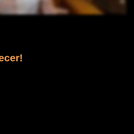
ecer!