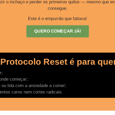
reduzir o inchaço e perder os primeiros quilos — mesmo que
consegue.
Este é o empurrão que faltava!
QUERO COMEÇAR JÁ!
 Protocolo Reset é para que
r;
 onde começar;
ou lida com a ansiedade a comer;
ntos caros nem cortes radicais.