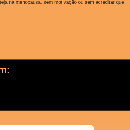
 esteja na menopausa, sem motivação ou sem acreditar que
m: