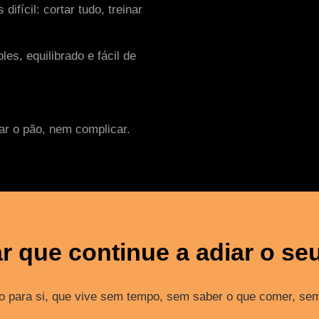
fícil: cortar tudo, treinar
s, equilibrado e fácil de
ar o pão, nem complicar.
r que continue a adiar o s
o para si, que vive sem tempo, sem saber o que comer, se