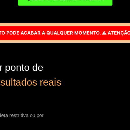
 QUALQUER MOMENTO. ⚠️ ATENÇÃO: O DESCONTO POD
r ponto de
sultados reais
a restritiva ou por