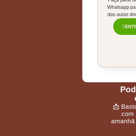
Whatsapp par
das aulas di
ENT
Pod
📩 Bast
com 
amanhã 