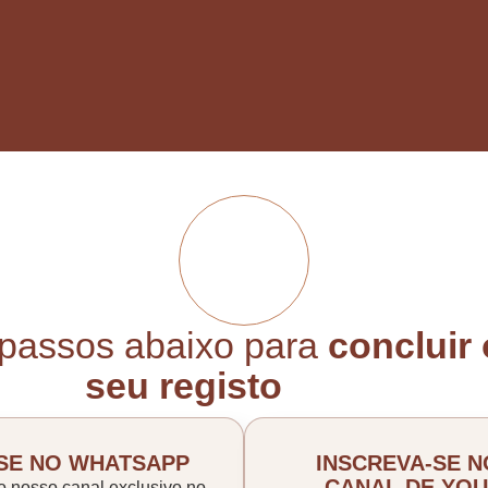
 passos abaixo para
concluir 
seu registo
SE NO WHATSAPP
INSCREVA-SE 
CANAL DE YO
o nosso canal exclusivo no