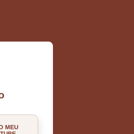
o
NO MEU
UTUBE