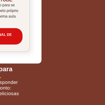
o para se
pelo próprio
xima aula
NAL DE
para
.
esponder
onto:
liciosas